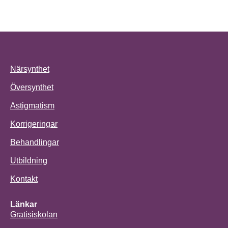
Närsynthet
Översynthet
Astigmatism
Korrigeringar
Behandlingar
Utbildning
Kontakt
Länkar
Gratisiskolan